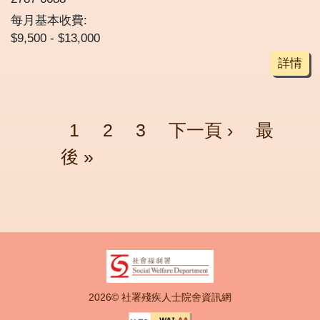
每月基本收費:
$9,500 - $13,000
詳情
Pagination
頁面
頁面
頁面
Next page
Last pa
1
2
3
下一頁 ›
最
後 »
2026© 社署殘疾人士院舍資訊網