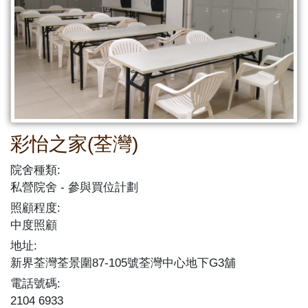
彩怡之家(荃灣)
院舍種類:
私營院舍
參與買位計劃
照顧程度:
中度照顧
地址:
新界荃灣荃景圍87-105號荃灣中心地下G3舖
電話號碼:
2104 6933