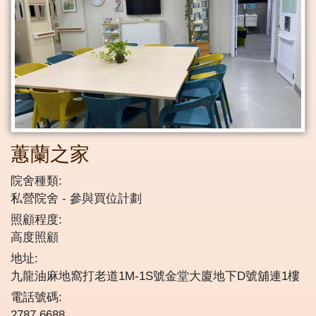
蕙蘭之家
院舍種類:
私營院舍
參與買位計劃
照顧程度:
高度照顧
地址:
九龍油麻地窩打老道1M-1S號金堂大廈地下D號舖連1樓
電話號碼:
2787 6688