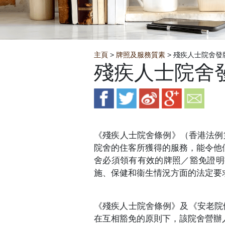
Breadcrumb
主頁
>
牌照及服務質素
> 殘疾人士院舍發
殘疾人士院舍
《殘疾人士院舍條例》（香港法例第6
院舍的住客所獲得的服務，能令他
舍必須領有有效的牌照／豁免證明
施、保健和衞生情況方面的法定要
《殘疾人士院舍條例》及《安老院
在互相豁免的原則下，該院舍營辦