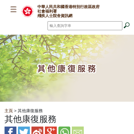
跳至主要內容
中華人民共和國香港特別行政區政府
社會福利署
殘疾人士院舍資訊網
搜尋
*
Breadcrumb
主頁
> 其他康復服務
其他康復服務