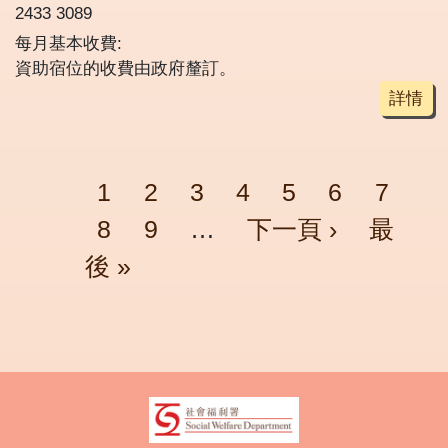
2433 3089
每月基本收費:
資助宿位的收費由政府釐訂。
詳情
Pagination
頁面
頁面
頁面
頁面
頁面
頁面
頁面
1
2
3
4
5
6
7
頁面
頁面
Next page
Last p
8
9
…
下一頁 ›
最
後 »