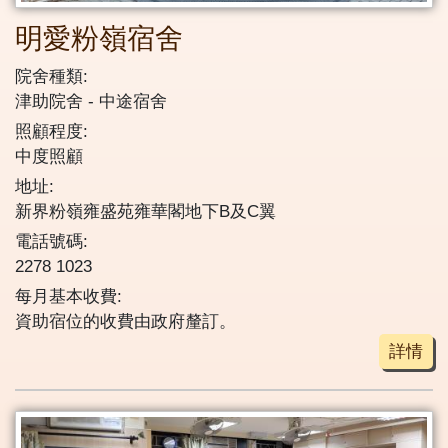
明愛粉嶺宿舍
院舍種類:
津助院舍
中途宿舍
照顧程度:
中度照顧
地址:
新界粉嶺雍盛苑雍華閣地下B及C翼
電話號碼:
2278 1023
每月基本收費:
資助宿位的收費由政府釐訂。
詳情