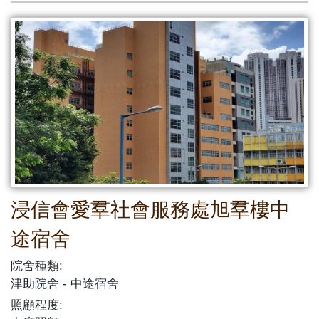
浸信會愛羣社會服務處旭羣樓中
途宿舍
院舍種類:
津助院舍
中途宿舍
照顧程度: