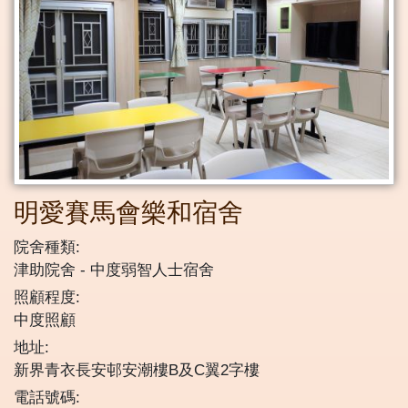
明愛賽馬會樂和宿舍
院舍種類:
津助院舍
中度弱智人士宿舍
照顧程度:
中度照顧
地址:
新界青衣長安邨安潮樓B及C翼2字樓
電話號碼: