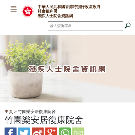
跳至主要內容
中華人民共和國香港特別行政區政府
社會福利署
殘疾人士院舍資訊網
搜尋
*
Breadcrumb
主頁
> 竹園樂安居復康院舍
竹園樂安居復康院舍