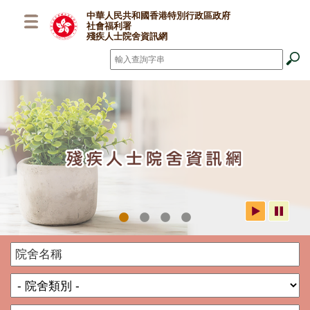
跳至主要內容
中華人民共和國香港特別行政區政府
社會福利署
殘疾人士院舍資訊網
搜尋
*
社署殘疾人士院舍資訊網