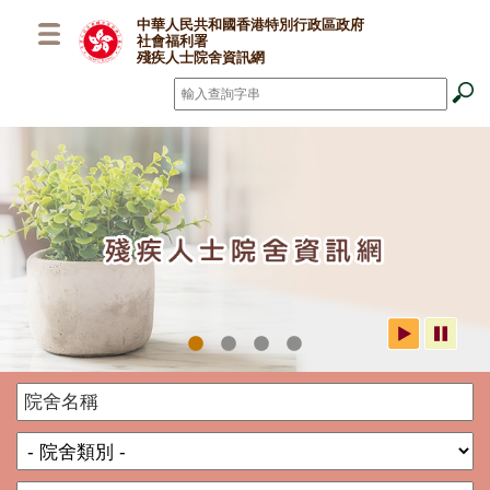
跳至主要內容
中華人民共和國香港特別行政區政府
社會福利署
殘疾人士院舍資訊網
搜尋
*
社署殘疾人士院舍資訊網