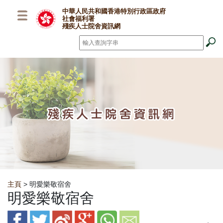
跳至主要內容
中華人民共和國香港特別行政區政府
社會福利署
殘疾人士院舍資訊網
搜尋
*
Breadcrumb
主頁
> 明愛樂敬宿舍
明愛樂敬宿舍