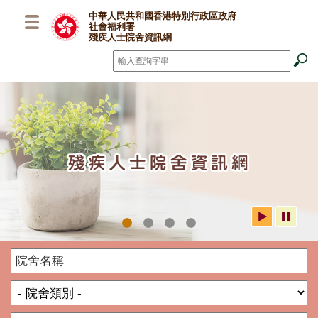
跳至主要內容
中華人民共和國香港特別行政區政府
社會福利署
殘疾人士院舍資訊網
搜尋
*
社署殘疾人士院舍資訊網