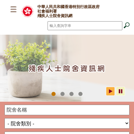
跳至主要內容
中華人民共和國香港特別行政區政府
社會福利署
殘疾人士院舍資訊網
搜尋
*
社署殘疾人士院舍資訊網