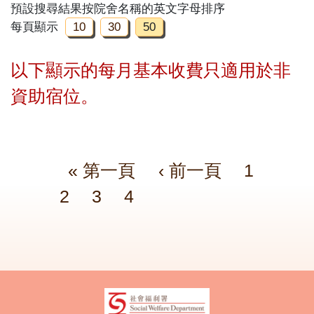
預設搜尋結果按院舍名稱的英文字母排序
每頁顯示
10
30
50
以下顯示的每月基本收費只適用於非
資助宿位。
Pagination
First page
Previous page
頁面
頁面
« 第一頁
‹ 前一頁
1
頁面
頁面
2
3
4