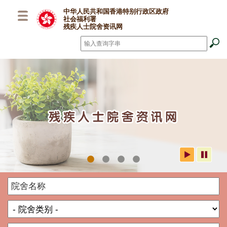
跳至主要内容
中华人民共和国香港特别行政区政府
社会福利署
残疾人士院舍资讯网
搜寻
*
社署残疾人士院舍资讯网