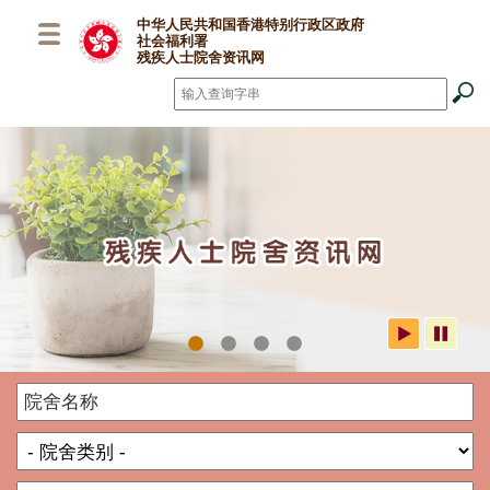
跳至主要内容
中华人民共和国香港特别行政区政府
社会福利署
残疾人士院舍资讯网
搜寻
*
社署残疾人士院舍资讯网